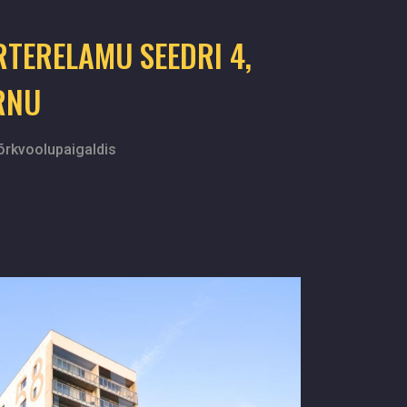
RTERELAMU SEEDRI 4,
RNU
õrkvoolupaigaldis