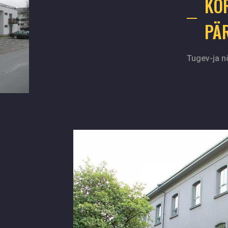
KO
PÄ
Tugev-ja n