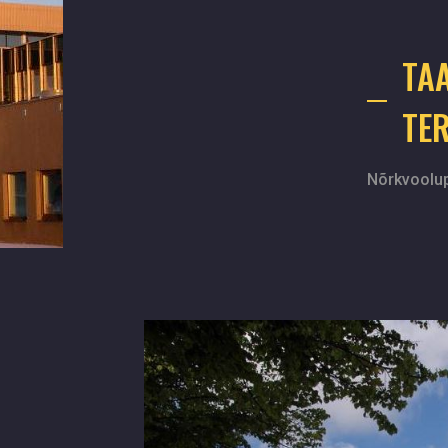
TA
TE
Nõrkvoolup