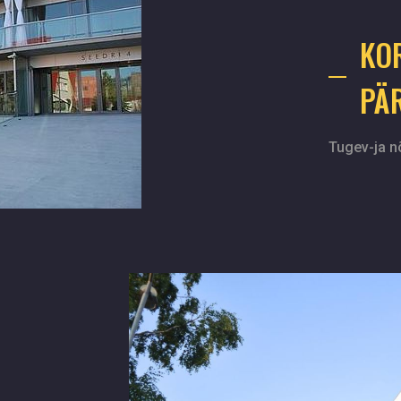
KO
PÄ
Tugev-ja n