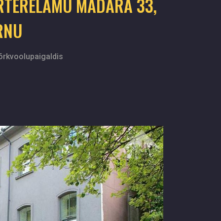
RTERELAMU MADARA 33,
RNU
õrkvoolupaigaldis