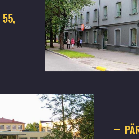
 55,
PÄ